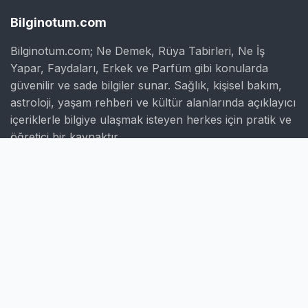
Bilginotum.com
Bilginotum.com; Ne Demek, Rüya Tabirleri, Ne İş
Yapar, Faydaları, Erkek ve Parfüm gibi konularda
güvenilir ve sade bilgiler sunar. Sağlık, kişisel bakım,
astroloji, yaşam rehberi ve kültür alanlarında açıklayıcı
içeriklerle bilgiye ulaşmak isteyen herkes için pratik ve
öğretici bir kaynaktır.
Hızlı Linkler
Ana Sayfa
Hakkımızda
İletişim
Gizlilik Politikası