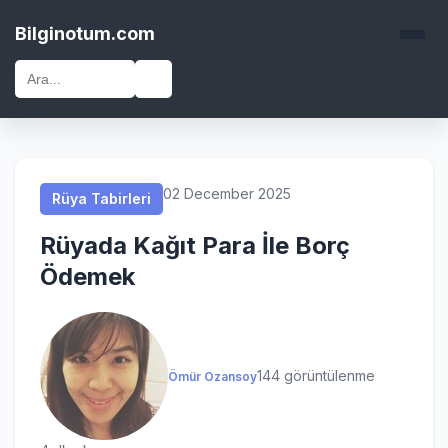
Rüya Tabirleri
Rüya Tabirleri
Rüya Tabirleri
Rüya Tabirleri
Bilginotum.com
🔍
02 December 2025
Rüya Tabirleri
Rüyada Kağıt Para İle Borç
Ödemek
144 görüntülenme
Ömür Ozansoy