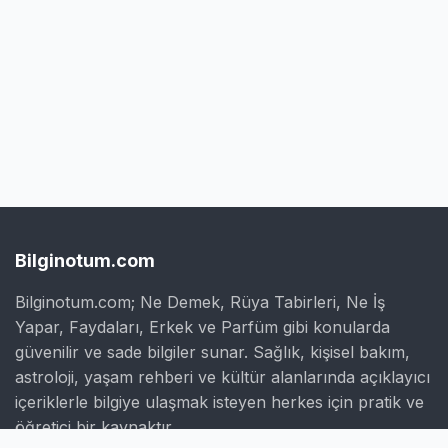
Bilginotum.com
Bilginotum.com; Ne Demek, Rüya Tabirleri, Ne İş
Yapar, Faydaları, Erkek ve Parfüm gibi konularda
güvenilir ve sade bilgiler sunar. Sağlık, kişisel bakım,
astroloji, yaşam rehberi ve kültür alanlarında açıklayıcı
içeriklerle bilgiye ulaşmak isteyen herkes için pratik ve
öğretici bir kaynaktır.