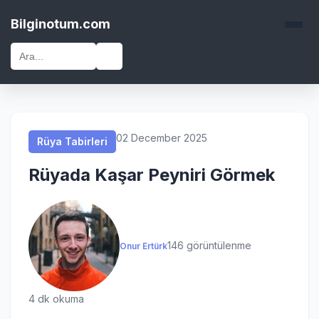
Rüya Tabirleri
Rüya Tabirleri
Rüya Tabirleri
Rüya Tabirleri
Bilginotum.com
🔍
02 December 2025
Rüya Tabirleri
Rüyada Kaşar Peyniri Görmek
146 görüntülenme
Onur Ertürk
4 dk okuma