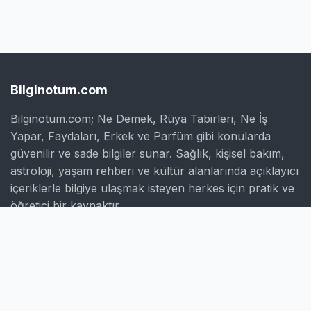
Bilginotum.com
Bilginotum.com; Ne Demek, Rüya Tabirleri, Ne İş
Yapar, Faydaları, Erkek ve Parfüm gibi konularda
güvenilir ve sade bilgiler sunar. Sağlık, kişisel bakım,
astroloji, yaşam rehberi ve kültür alanlarında açıklayıcı
içeriklerle bilgiye ulaşmak isteyen herkes için pratik ve
öğretici bir kaynaktır.
Hızlı Linkler
Ana Sayfa
Hakkımızda