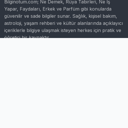
Bilginotum.com; Ne Demek, Rüya Tabirleri, Ne İş
Yapar, Faydaları, Erkek ve Parfüm gibi konularda
güvenilir ve sade bilgiler sunar. Sağlık, kişisel bakım,
astroloji, yaşam rehberi ve kültür alanlarında açıklayıcı
içeriklerle bilgiye ulaşmak isteyen herkes için pratik ve
öğretici bir kaynaktır.
Hızlı Linkler
Ana Sayfa
Hakkımızda
İletişim
Gizlilik Politikası
Sayfalar