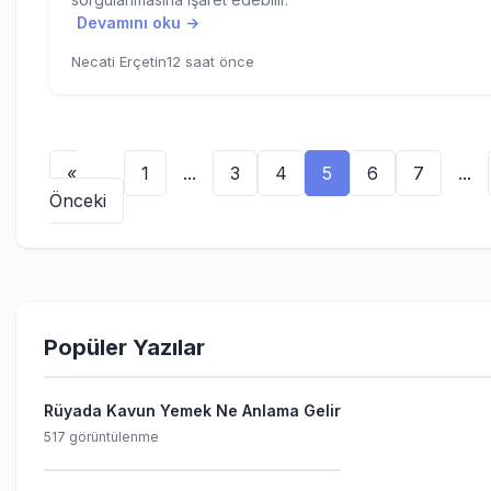
Devamını oku →
Necati Erçetin
12 saat önce
«
1
...
3
4
5
6
7
...
Önceki
Popüler Yazılar
Rüyada Kavun Yemek Ne Anlama Gelir
517 görüntülenme