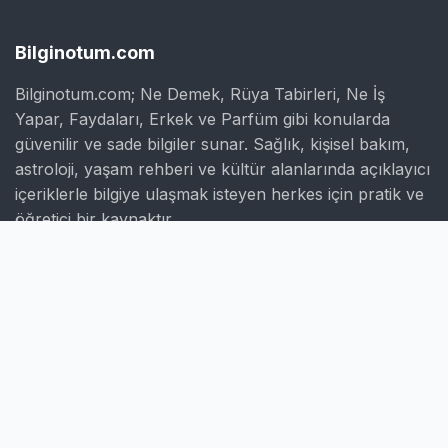
Bilginotum.com
Bilginotum.com; Ne Demek, Rüya Tabirleri, Ne İş
Yapar, Faydaları, Erkek ve Parfüm gibi konularda
güvenilir ve sade bilgiler sunar. Sağlık, kişisel bakım,
astroloji, yaşam rehberi ve kültür alanlarında açıklayıcı
içeriklerle bilgiye ulaşmak isteyen herkes için pratik ve
öğretici bir kaynaktır.
Hızlı Linkler
Ana Sayfa
Hakkımızda
İletişim
Gizlilik Politikası