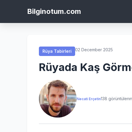
Rüya Tabirleri
Rüya Tabirleri
Rüya Tabirleri
Rüya Tabirleri
Bilginotum.com
02 December 2025
Rüya Tabirleri
Rüyada Kaş Görm
138 görüntülen
Necati Erçetin