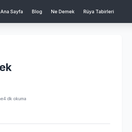
Ana Sayfa
Blog
Ne Demek
Rüya Tabirleri
ek
me
4 dk okuma