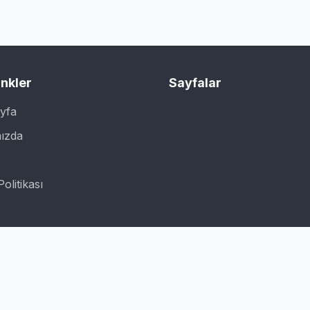
inkler
Sayfalar
yfa
ızda
Politikası
© 2026 Bilginotum.com. Tüm hakları saklıdır.