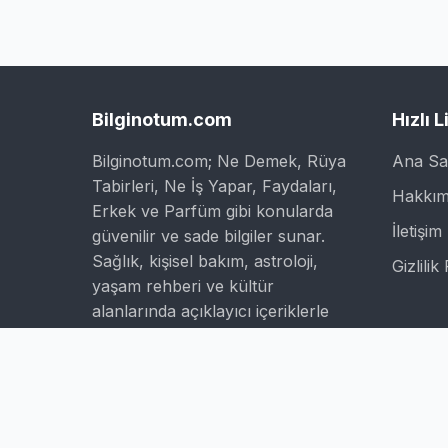
Bilginotum.com
Hızlı L
Bilginotum.com; Ne Demek, Rüya
Ana Sa
Tabirleri, Ne İş Yapar, Faydaları,
Hakkım
Erkek ve Parfüm gibi konularda
İletişim
güvenilir ve sade bilgiler sunar.
Sağlık, kişisel bakım, astroloji,
Gizlilik 
yaşam rehberi ve kültür
alanlarında açıklayıcı içeriklerle
bilgiye ulaşmak isteyen herkes için
pratik ve öğretici bir kaynaktır.