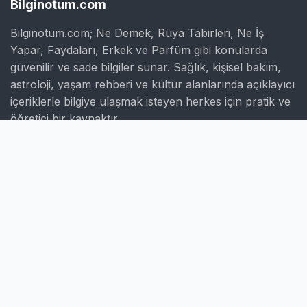
Bilginotum.com
Bilginotum.com; Ne Demek, Rüya Tabirleri, Ne İş
Yapar, Faydaları, Erkek ve Parfüm gibi konularda
güvenilir ve sade bilgiler sunar. Sağlık, kişisel bakım,
astroloji, yaşam rehberi ve kültür alanlarında açıklayıcı
içeriklerle bilgiye ulaşmak isteyen herkes için pratik ve
öğretici bir kaynaktır.
Hızlı Linkler
Ana Sayfa
Hakkımızda
İletişim
Gizlilik Politikası